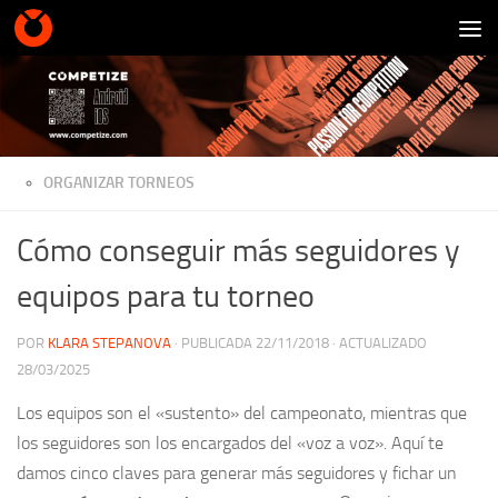
Saltar al contenido
ORGANIZAR TORNEOS
Cómo conseguir más seguidores y
equipos para tu torneo
POR
KLARA STEPANOVA
· PUBLICADA
22/11/2018
· ACTUALIZADO
28/03/2025
Los equipos son el «sustento» del campeonato, mientras que
los seguidores son los encargados del «voz a voz». Aquí te
damos cinco claves para generar más seguidores y fichar un