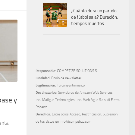
¿Cuánto dura un partido
de fútbol sala? Duración,
tiempos muertos
Responsable:
COMPETIZE SOLUTIONS SL
Finalidad:
Envío de newsletter
Legitimación:
Tu consentimiento
Destinatarios:
Servidores de Amazon Web Services,
pase y
Inc., Mailgun Technologies, Inc., Web Agile S.a.s. di Fietta
Roberto
Derechos:
Entre otros Acceso, Rectificación, Supresión
de tus datos en info@competize.com
ental