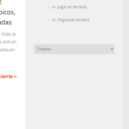
Jugar en torneos
picos,
Organizar torneos
iadas
 toda la
s entran
Elegir
ualquier
un
idioma
uiente »