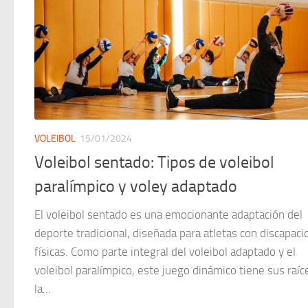
VOLEIBOL
15/01/2024
Voleibol sentado: Tipos de voleibol
paralímpico y voley adaptado
El voleibol sentado es una emocionante adaptación del
deporte tradicional, diseñada para atletas con discapac
físicas. Como parte integral del voleibol adaptado y el
voleibol paralímpico, este juego dinámico tiene sus raíc
la...