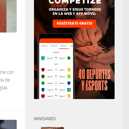
cie con
ha de
glas
NOVEDADES