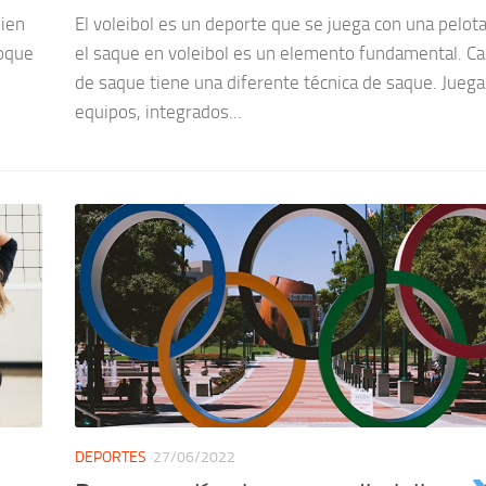
bien
El voleibol es un deporte que se juega con una pelot
toque
el saque en voleibol es un elemento fundamental. Ca
de saque tiene una diferente técnica de saque. Jueg
equipos, integrados...
DEPORTES
27/06/2022