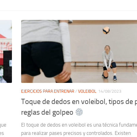
EJERCICIOS PARA ENTRENAR
/
VOLEIBOL
14/08/2023
Toque de dedos en voleibol, tipos de 
reglas del golpeo
 que
El toque de dedos en voleibol es una técnica fundam
es
para realizar pases precisos y controlados. Existen