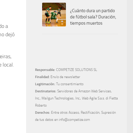
¿Cuánto dura un partido
de fútbol sala? Duración,
tiempos muertos
do a
no dejó
eiras,
 local.
Responsable:
COMPETIZE SOLUTIONS SL
Finalidad:
Envío de newsletter
Legitimación:
Tu consentimiento
Destinatarios:
Servidores de Amazon Web Services,
Inc., Mailgun Technologies, Inc., Web Agile S.a.s. di Fietta
Roberto
Derechos:
Entre otros Acceso, Rectificación, Supresión
de tus datos en info@competize.com