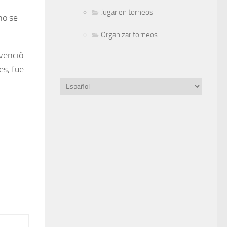
Jugar en torneos
no se
Organizar torneos
 venció
es, fue
Elegir
un
idioma