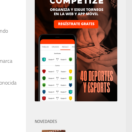
endo
 marca
conocida
NOVEDADES