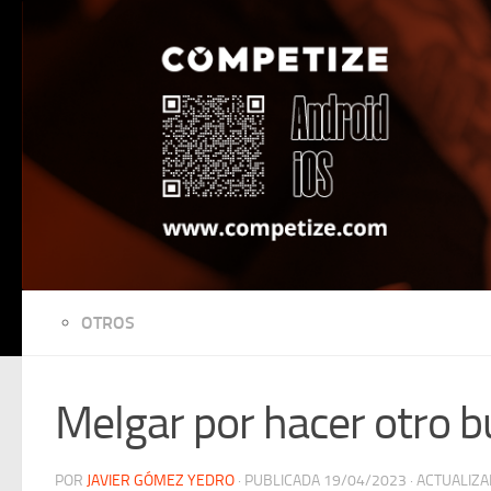
Saltar al contenido
OTROS
Melgar por hacer otro b
POR
JAVIER GÓMEZ YEDRO
· PUBLICADA
19/04/2023
· ACTUALIZ