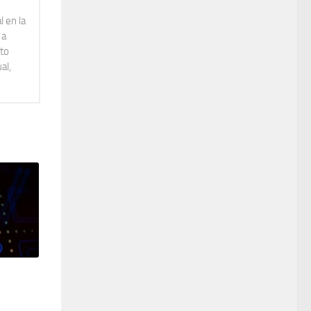
 en la
 a
lto
al,