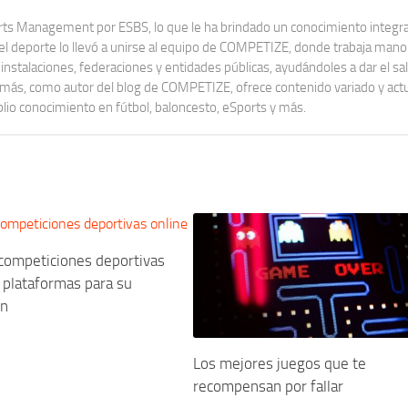
orts Management por ESBS, lo que le ha brindado un conocimiento integral
y el deporte lo llevó a unirse al equipo de COMPETIZE, donde trabaja mano
stalaciones, federaciones y entidades públicas, ayudándoles a dar el sa
Además, como autor del blog de COMPETIZE, ofrece contenido variado y actu
io conocimiento en fútbol, baloncesto, eSports y más.
 competiciones deportivas
s plataformas para su
ón
Los mejores juegos que te
recompensan por fallar