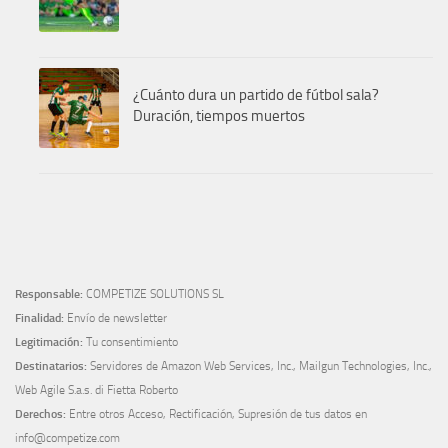
¿Cuánto dura un partido de fútbol sala?
Duración, tiempos muertos
Responsable:
COMPETIZE SOLUTIONS SL
Finalidad:
Envío de newsletter
Legitimación:
Tu consentimiento
Destinatarios:
Servidores de Amazon Web Services, Inc., Mailgun Technologies, Inc.,
Web Agile S.a.s. di Fietta Roberto
Derechos:
Entre otros Acceso, Rectificación, Supresión de tus datos en
info@competize.com