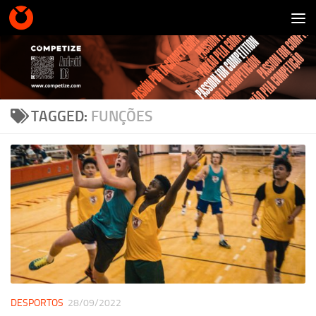
Skip to content
TAGGED:
FUNÇÕES
DESPORTOS
28/09/2022