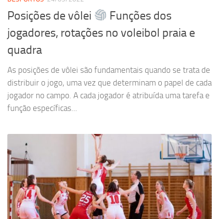
Posições de vôlei
Funções dos
jogadores, rotações no voleibol praia e
quadra
As posições de vôlei são fundamentais quando se trata de
distribuir o jogo, uma vez que determinam o papel de cada
jogador no campo. A cada jogador é atribuída uma tarefa e
função específicas...