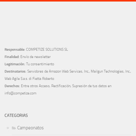
Responsable:
COMPETIZE SOLUTIONS SL
Finalidad:
Envío de newsletter
Legitimación:
Tu consentimiento
Destinatarios:
Servidores de Amazon Web Services, Inc., Mailgun Technologies, Inc.,
Web Agile S.a.s. di Fietta Roberto
Derechos:
Entre otros Acceso, Rectificación, Supresión de tus datos en
info@competize.com
CATEGORIAS
Campeonatos