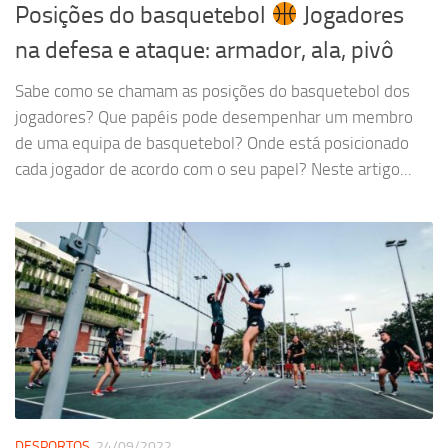
Posições do basquetebol
Jogadores
na defesa e ataque: armador, ala, pivô
Sabe como se chamam as posições do basquetebol dos
jogadores? Que papéis pode desempenhar um membro
de uma equipa de basquetebol? Onde está posicionado
cada jogador de acordo com o seu papel? Neste artigo...
DESPORTOS
24/09/2022