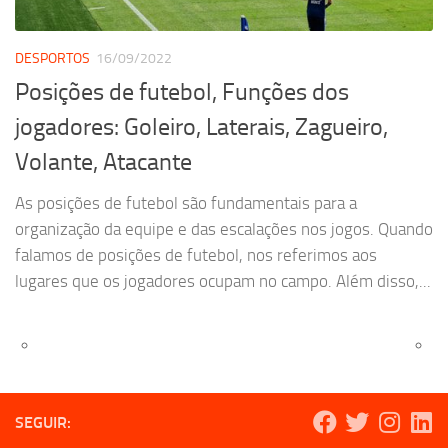
DESPORTOS
16/09/2022
Posições de futebol, Funções dos
jogadores: Goleiro, Laterais, Zagueiro,
Volante, Atacante
As posições de futebol são fundamentais para a
organização da equipe e das escalações nos jogos. Quando
falamos de posições de futebol, nos referimos aos
lugares que os jogadores ocupam no campo. Além disso,...
SEGUIR: